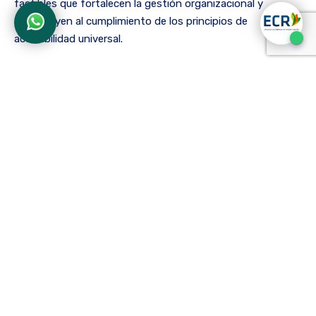
factibles que fortalecen la gestión organizacional y
contribuyen al cumplimiento de los principios de
accesibilidad universal.
Aprendizaje con sentido humano
Más allá de los resultados técnicos que trajo consigo, la
práctica representó un espacio de crecimiento personal y
profesional en el que las estudiantes desarrollaron
competencias esenciales para su futuro: entre ellas, la
empatía, el liderazgo, la comunicación efectiva y el trabajo
interdisciplinario.
La interacción directa con los usuarios reafirmó su
vocación de servicio y avivó su compromiso con la
construcción de un sistema de salud más inclusivo,
equitativo y humano.