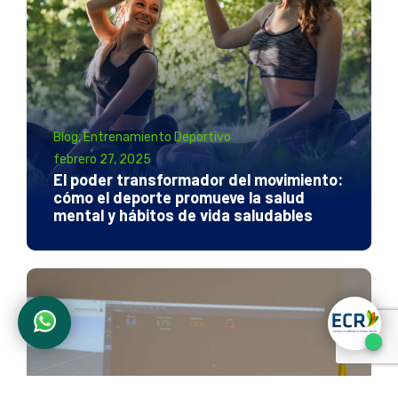
Blog, Entrenamiento Deportivo
febrero 27, 2025
El poder transformador del movimiento:
cómo el deporte promueve la salud
mental y hábitos de vida saludables