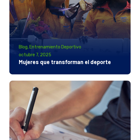
Blog, Entrenamiento Deportivo
octubre 7, 2025
Mujeres que transforman el deporte