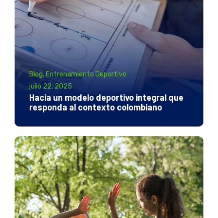
Blog, Entrenamiento Deportivo
julio 22, 2025
Hacia un modelo deportivo integral que
responda al contexto colombiano