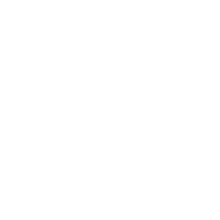
SNIES 2730
PQRS
Estatuto Profesoral
Reglamento estudiantil
Política de bienestar
Protocolo de prevención y atención a violencias
SIAC
Calendario académico
Proyecto educativo institucional
Estatuto General
Política curricular
Plan de Desarrollo Institucional PDI
Sistema de evaluación del aprendizaje
Quiénes somos
Preguntas frecuentes