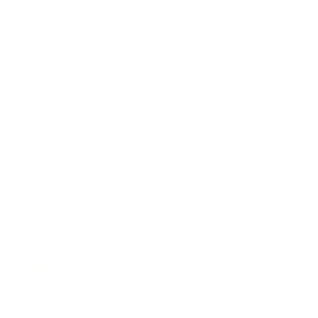
correo y cancela el valor de la matrícula.
Realiza el pago en cualquier sucursal
física de Bancolombia o BBVA y/o a
través de PSE en el siguiente enlace:
https://ecr.pagoagil.co/
Recuerda que cuentas con un asesor
que te guiará en tu proceso de pago.