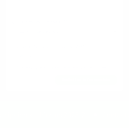
Email
*
¿En qué estás interesado?*
*
¿Cómo prefieres ser contactado/a?*
*He leído y acepto los términos y condiciones
iones abiertas 2026-2
Contáctanos