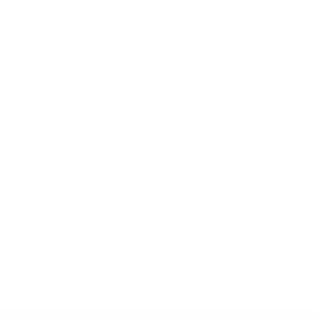
y la rehabilitación.
Solicitar información
Contáctanos
Teléfono
PBX: +57 (601) 432 15 30
Email
admisiones@ecr.edu.co
Dirección
Campus: Av. Cra. 15 No. 151 – 68
Primer piso. Bogotá D.C. – Colombia