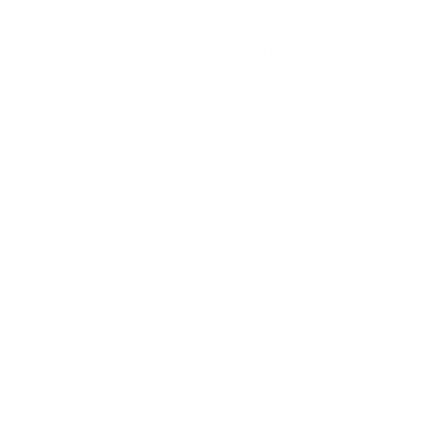
institución en la cual has desarrollado
tus estudios, al menos el 10 % de los
créditos totales del programa
académico de la ECR al que aspiras
ingresar.
Tener un promedio acumulado igual o
superior a 3.0 o su equivalente.
No haber suspendido tus estudios por
más de dos periodos académicos
consecutivos.
No tener sanciones disciplinarias en el
periodo anterior, ni estar cumpliendo