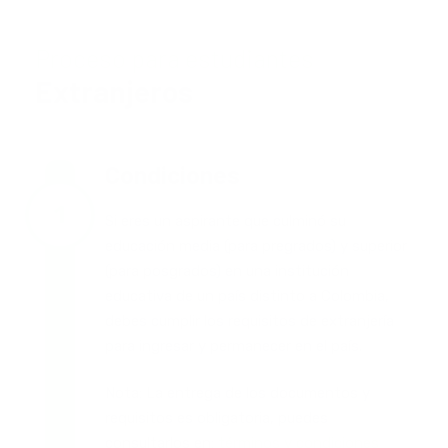
Proceso para estudiantes
Extranjeros
Condiciones
Si eres un aspirante que culminó su
educación media (para pregrados) y superior
(para posgrados) en una institución
educativa de un país distinto a Colombia,
debes cumplir los requisitos de extranjería
para ingresar y permanecer en el país.
Nota: La entrega de los documentos y
requisitos es obligatoria, puedes
consultarlos en:
términos y condiciones