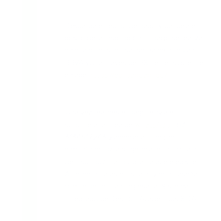
Descarga el recibo de pago y cancela el
costo de la inscripción. El pago se realiza
en cualquier sucursal de Bancolombia o
BBVA y/o a través de PSE en el siguiente
enlace
https://ecr.pagoagil.co/
Una vez realices el pago, envía el
soporte a la línea de
WhatsApp
+57
3134617243 y accede a tu correo
electrónico para diligenciar el formulario
de inscripción al programa que elegiste.
Allí encontrarás el usuario y contraseña
que te permitirán ingresar al Sistema
Integrado de Gestión Académica, SIGA.