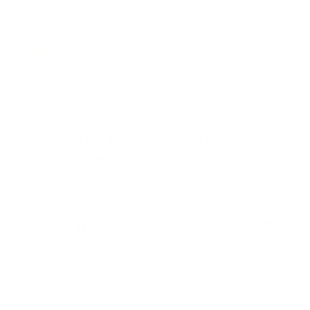
Preguntas frecuentes sobre
admisiones
¿Cuáles son los horarios de atención de la
oficina de Admisiones?
Lunes a jueves de 7:00 a.m. a 5:00 p.m. y viernes
hasta la 1:00 p.m.