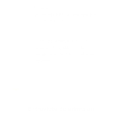
Envía al correo
admisiones@ecr.edu.co,
en formato PDF, los documentos
correspondientes.
La entrega y cumplimiento de los
documentos y requisitos son
obligatorios. Puedes consultarlos en el
siguiente
enlace
.
Entrevista de admisión