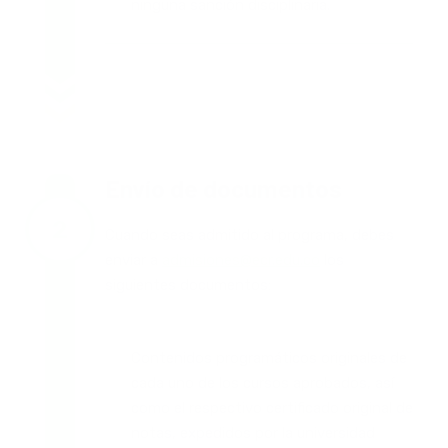
ninguna sanción disciplinaria.
Envío de documentos
Cuando seas admitido al programa, debes
enviar a
admisiones@ecr.edu.co
los
siguientes documentos:
Contenidos programáticos originales de
cada uno de los cursos aprobados, así
como el respectivo certificado original de
notas, expedidos por la universidad