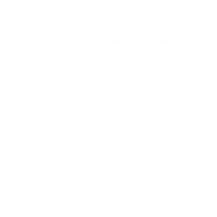
avanzado de inglés para ingresar a la ECR?
¿Debo tener un puntaje específico en las
pruebas Saber Pro?
¿Debo realizar algún examen o prueba
específica para ingresar?
¿Qué tipo de becas ofrece la institución
para los programas de pregrado?
¿Cómo puedo verificar si fui admitido a la
Escuela Colombiana de Rehabilitación?