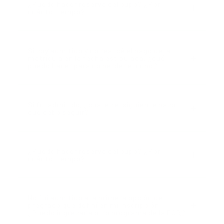
¿Puedo hacer reserva del cupo? ¿Por
cuánto tiempo?
Si soy admitido y no realicé el pago de la
matrícula en la fecha estipulada, ¿qué
puedo hacer para no perder el cupo?
Si fui admitido, ¿cuál es el siguiente paso
que debo seguir?
¿Puedo hacer reserva del cupo? ¿Por
cuánto tiempo?
No fui admitido a la primera opción de
pregrado que definí en mi inscripción.
¿Puedo ingresar a otro programa de la ECR?