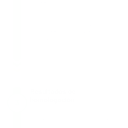
saliente.
Carta firmada, solicitando la
transferencia a la ECR, y certificado de
buena conducta.
Resultados de
homologación
El estudio de homologación no tiene
ningún valor adicional, pero sí debes