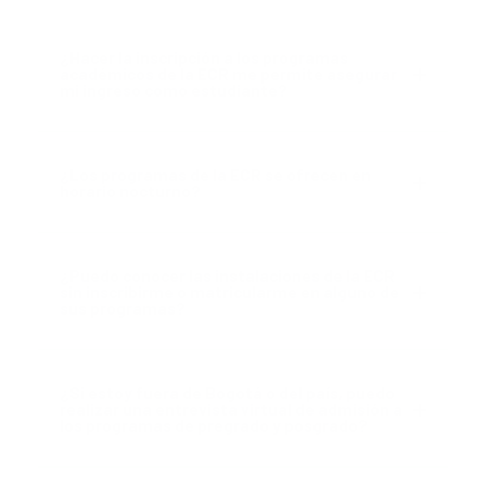
¿Hacer la inscripción a los programas
académicos de la ECR me permite asegurar
mi ingreso como estudiante?
¿Los programas de la ECR se ofrecen en
horario nocturno?
¿Puedo conocer las instalaciones de la ECR
sin inscribirme o matricularme en alguno de
sus programas?
¿Si estoy fuera de Bogotá o del país, puedo
realizar una entrevista virtual de admisión a
los programas de pregrado y posgrado?