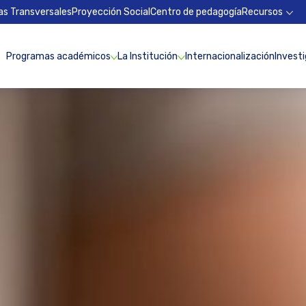
as Transversales
Proyección Social
Centro de pedagogía
Recursos
Programas académicos
La Institución
Internacionalización
Invest