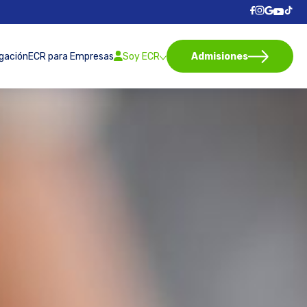
igación
ECR para Empresas
Soy ECR
Admisiones