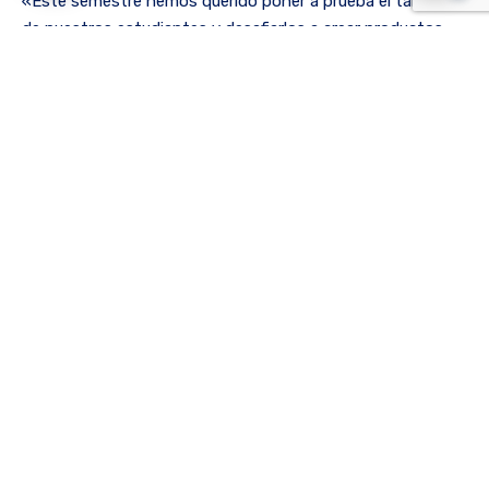
«Este semestre hemos querido poner a prueba el talento
de nuestros estudiantes y desafiarlos a crear productos
multimedia que no solo sean estéticamente atractivos,
sino que también tengan un impacto real en la comunidad
universitaria», afirmó Jorge Hernando Sánchez. «Estamos
muy orgullosos de los resultados obtenidos y confiamos
en que Pixelados 2.0 será un evento memorable».
Realizada por:Jorge Hernando Sánchez
Categorías
Administración en salud
Gerencia estratégica en salud: una
competencia clave para transformar el
sistema en salud