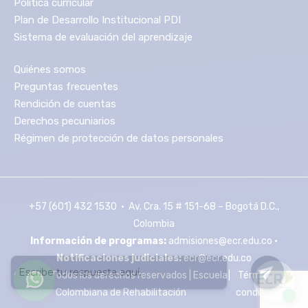
Política curricular
Plan de Desarrollo Institucional PDI
Sistema de evaluación del aprendizaje
Quiénes somos
Preguntas frecuentes
Rendición de cuentas
Derechos pecuniarios
Régimen de protección de datos personales
+57 (601) 432 1530 • Av. Cra. 15 # 151-68 – Bogotá D.C.,
Colombia
Información de programas:
admisiones@ecr.edu.co •
Notificaciones judiciales:
ecr@ecr.edu.co
© 2026 Todos los derechos reservados | Escuela
|
Términos y
Colombiana de Rehabilitación
condiciones