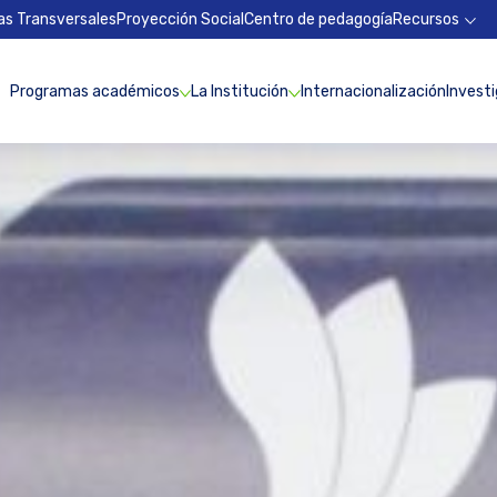
as Transversales
Proyección Social
Centro de pedagogía
Recursos
Programas académicos
La Institución
Internacionalización
Invest