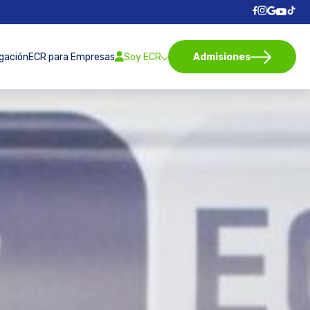
igación
ECR para Empresas
Soy ECR
Admisiones