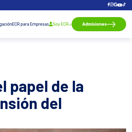
igación
ECR para Empresas
Soy ECR
Admisiones
l papel de la
nsión del