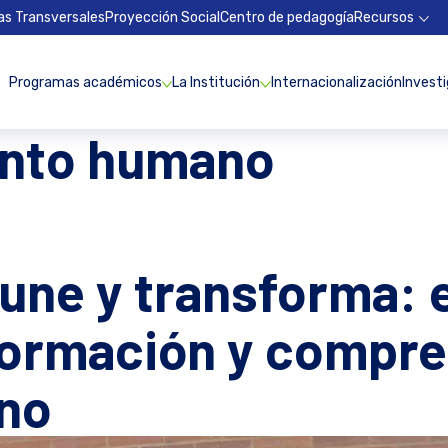
as Transversales
Proyección Social
Centro de pedagogía
Recursos
Programas académicos
La Institución
Internacionalización
Invest
nto humano
une y transforma: e
 formación y compre
no