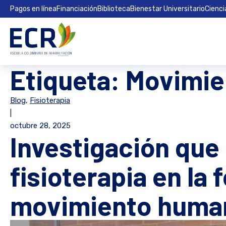
Pagos en línea
Financiación
Biblioteca
Bienestar Universitario
Cienci
Etiqueta:
Movimie
Blog
,
Fisioterapia
|
octubre 28, 2025
Investigación que 
fisioterapia en la
movimiento huma