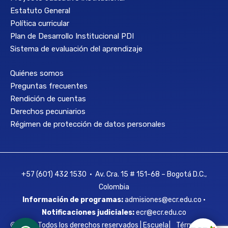
Estatuto General
Política curricular
Plan de Desarrollo Institucional PDI
Sistema de evaluación del aprendizaje
Quiénes somos
Preguntas frecuentes
Rendición de cuentas
Derechos pecuniarios
Régimen de protección de datos personales
+57 (601) 432 1530 • Av. Cra. 15 # 151-68 – Bogotá D.C.,
Colombia
Información de programas:
admisiones@ecr.edu.co •
Notificaciones judiciales:
ecr@ecr.edu.co
© 2026 Todos los derechos reservados | Escuela
|
Términos y