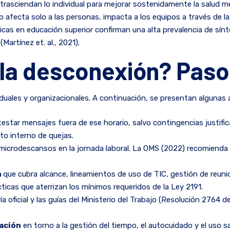
rasciendan lo individual para mejorar sostenidamente la salud men
o afecta solo a las personas, impacta a los equipos a través de la
áticas en educación superior confirman una alta prevalencia de s
Martínez et. al., 2021).
la desconexión? Paso
iduales y organizacionales. A continuación, se presentan algunas 
testar mensajes fuera de ese horario, salvo contingencias justifi
o interno de quejas.
microdescansos en la jornada laboral. La OMS (2022) recomienda
n
que cubra alcance, lineamientos de uso de TIC, gestión de reunio
ticas que aterrizan los mínimos requeridos de la Ley 2191.
ía oficial y las guías del Ministerio del Trabajo (Resolución 2764 d
zación
en torno a la gestión del tiempo, el autocuidado y el uso s