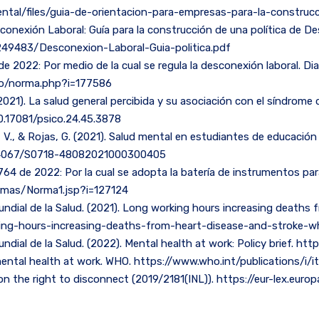
tal/files/guia-de-orientacion-para-empresas-para-la-construcc
conexión Laboral: Guía para la construcción de una política de D
9483/Desconexion-Laboral-Guia-politica.pdf
 2022: Por medio de la cual se regula la desconexión laboral. Diari
vo/norma.php?i=177586
(2021). La salud general percibida y su asociación con el síndrome
10.17081/psico.24.45.3878
, V., & Rojas, G. (2021). Salud mental en estudiantes de educación
/10.4067/S0718-48082021000300405
64 de 2022: Por la cual se adopta la batería de instrumentos para 
normas/Norma1.jsp?i=127124
undial de la Salud. (2021). Long working hours increasing deaths 
ng-hours-increasing-deaths-from-heart-disease-and-stroke-wh
ndial de la Salud. (2022). Mental health at work: Policy brief. h
n mental health at work. WHO. https://www.who.int/publications
on the right to disconnect (2019/2181(INL)). https://eur-lex.e