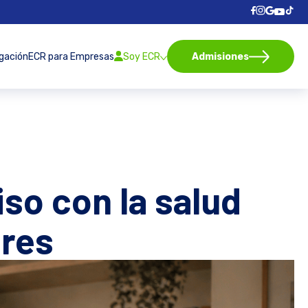
igación
ECR para Empresas
Soy ECR
Admisiones
so con la salud
ores