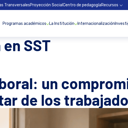
as Transversales
Proyección Social
Centro de pedagogía
Recursos
Programas académicos
La Institución
Internacionalización
Invest
a en SST
boral: un compromi
tar de los trabajad