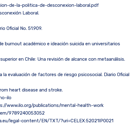
ion-de-la-politica-de-desconexion-laboral.pdf
esconexión Laboral.
o Oficial No. 51.909.
 de burnout académico e ideación suicida en universitarios
 superior en Chile: Una revisión de alcance con metaanálisis.
la evaluación de factores de riesgo psicosocial. Diario Oficial
from heart disease and stroke.
o-ilo
ttps://www.ilo.org/publications/mental-health-work
/i/item/9789240053052
uropa.eu/legal-content/EN/TXT/?uri=CELEX:52021IP0021