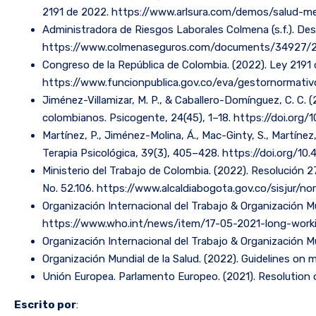
2191 de 2022. https://www.arlsura.com/demos/salud-men
Administradora de Riesgos Laborales Colmena (s.f.). Des
https://www.colmenaseguros.com/documents/34927/24
Congreso de la República de Colombia. (2022). Ley 2191 de
https://www.funcionpublica.gov.co/eva/gestornormati
Jiménez-Villamizar, M. P., & Caballero-Domínguez, C. C. 
colombianos. Psicogente, 24(45), 1–18. https://doi.org/
Martínez, P., Jiménez-Molina, Á., Mac-Ginty, S., Martínez
Terapia Psicológica, 39(3), 405–428. https://doi.org
Ministerio del Trabajo de Colombia. (2022). Resolución 27
No. 52.106. https://www.alcaldiabogota.gov.co/sisjur/
Organización Internacional del Trabajo & Organización M
https://www.who.int/news/item/17-05-2021-long-worki
Organización Internacional del Trabajo & Organización Mu
Organización Mundial de la Salud. (2022). Guidelines o
Unión Europea. Parlamento Europeo. (2021). Resolution 
Escrito por
: