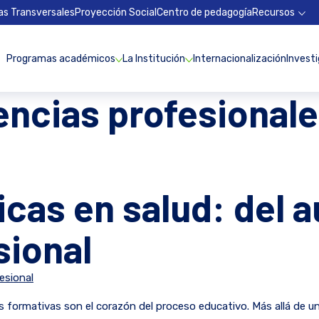
as Transversales
Proyección Social
Centro de pedagogía
Recursos
Programas académicos
La Institución
Internacionalización
Invest
ncias profesionale
as en salud: del au
sional
as formativas son el corazón del proceso educativo. Más allá de u