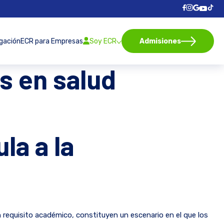
igación
ECR para Empresas
Soy ECR
Admisiones
s en salud
la a la
n requisito académico, constituyen un escenario en el que los