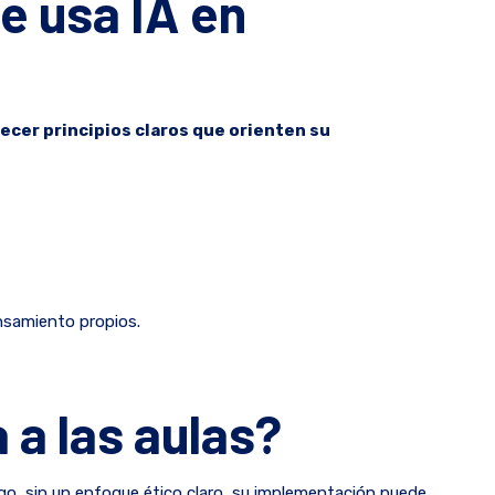
e usa IA en
ecer principios claros que orienten su
pensamiento propios.
 a las aulas?
rgo, sin un enfoque ético claro, su implementación puede