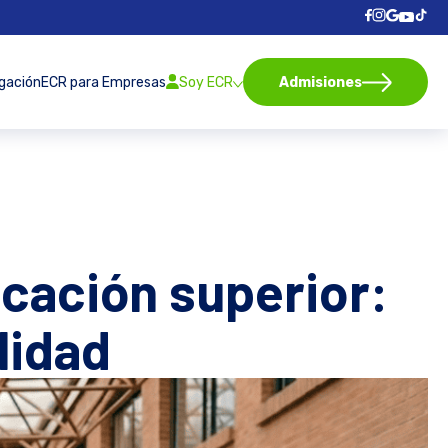
igación
ECR para Empresas
Soy ECR
Admisiones
ducación superior:
lidad