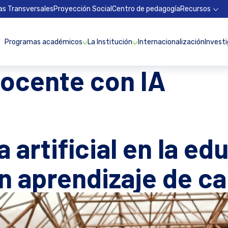
as Transversales
Proyección Social
Centro de pedagogía
Recursos
Programas académicos
La Institución
Internacionalización
Invest
docente con IA
a artificial en la e
n aprendizaje de ca