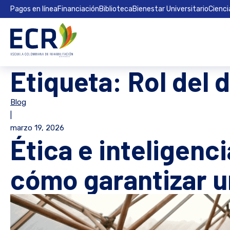
Pagos en línea
Financiación
Biblioteca
Bienestar Universitario
Cienci
Etiqueta:
Rol del 
Blog
|
marzo 19, 2026
Ética e inteligenci
cómo garantizar u