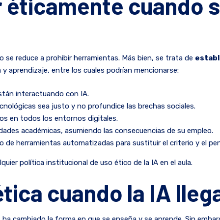
r éticamente cuando s
 no se reduce a prohibir herramientas. Más bien, se trata de
establ
y aprendizaje, entre los cuales podrían mencionarse:
stán interactuando con IA.
ecnológicas sea justo y no profundice las brechas sociales.
ios en todos los entornos digitales.
vidades académicas, asumiendo las consecuencias de su empleo.
bido de herramientas automatizadas para sustituir el criterio y el 
ier política institucional de uso ético de la IA en el aula.
tica cuando la IA llega
ades ha cambiado la forma en que se enseña y se aprende. Sin emba