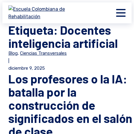
×
×
×
×
×
×
×
×
×
×
×
×
×
×
×
×
×
×
×
×
×
Etiqueta:
Docentes
inteligencia artificial
Blog
,
Ciencias Transversales
|
diciembre 9, 2025
Los profesores o la IA:
batalla por la
construcción de
significados en el salón
de clase