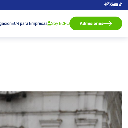
igación
ECR para Empresas
Soy ECR
Admisiones