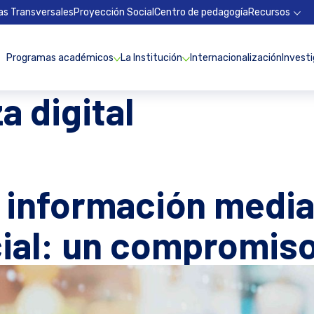
as Transversales
Proyección Social
Centro de pedagogía
Recursos
Programas académicos
La Institución
Internacionalización
Invest
a digital
a información medi
icial: un compromiso