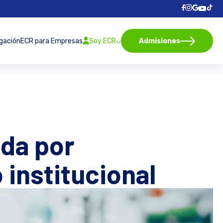
igación
ECR para Empresas
Soy ECR
Admisiones
ada por
 institucional