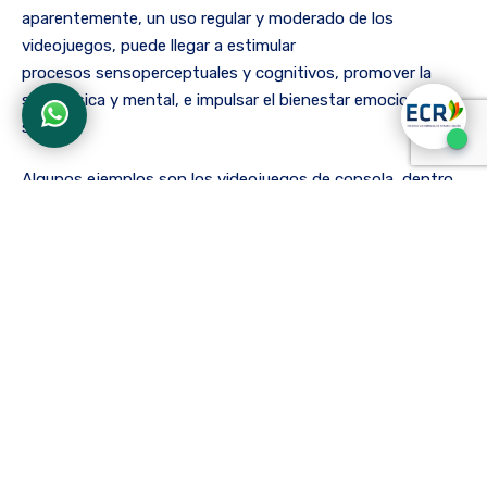
aparentemente, un uso regular y moderado de los
videojuegos, puede llegar a estimular
procesos sensoperceptuales y cognitivos, promover la
salud física y mental, e impulsar el bienestar emocional y
social.
Algunos ejemplos son los videojuegos de consola, dentro
de los cuales existen diferentes juegos de baile y ritmo.
Mientras se sostiene un mando con la mano, los jugadores
siguen los movimientos del bailarín en pantalla y su rutina
coreografiada. Esto permite no solo participar en la
actividad de forma individual sino también involucrar a la
familia o amigos, puesto que en ocasiones pueden
incorporarse al juego hasta 6 personas.
Mover el cuerpo al sonido de la música puede mejorar la
salud cardiovascular, aumentar la resistencia física,
favorecer habilidades motoras, de equilibrio y coordinación,