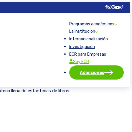
×
×
×
×
×
×
×
×
×
×
×
×
×
×
×
×
×
×
×
×
×
Programas académicos
La Institución
Internacionalización
Investigación
ECR para Empresas
Soy ECR
Admisiones