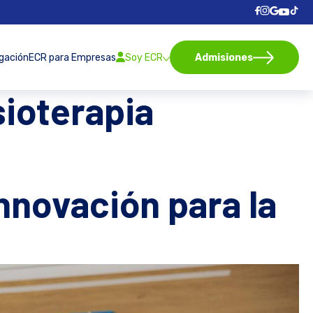
igación
ECR para Empresas
Soy ECR
Admisiones
sioterapia
innovación para la