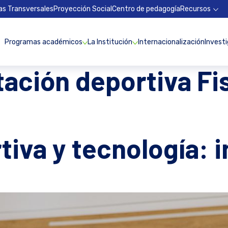
as Transversales
Proyección Social
Centro de pedagogía
Recursos
Programas académicos
La Institución
Internacionalización
Invest
tación deportiva Fi
tiva y tecnología: 