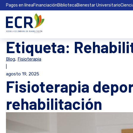
Pagos en línea
Financiación
Biblioteca
Bienestar Universitario
Cienci
Etiqueta:
Rehabili
Blog
,
Fisioterapia
|
agosto 19, 2025
Fisioterapia depor
rehabilitación