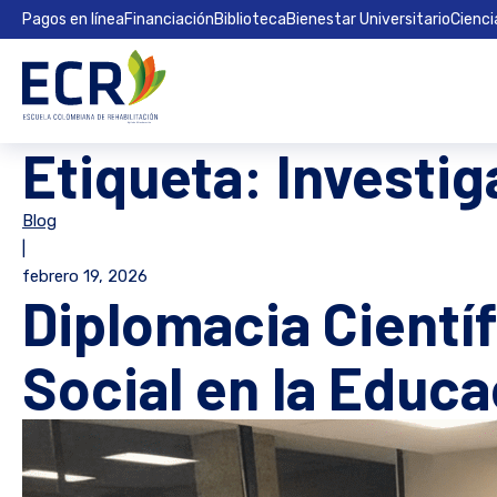
Pagos en línea
Financiación
Biblioteca
Bienestar Universitario
Cienci
Etiqueta:
Investi
Blog
|
febrero 19, 2026
Diplomacia Científ
Social en la Educ