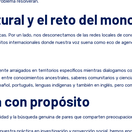
roblema resolverán.
ltural y el reto del mo
ficas. Por un lado, nos desconectamos de las redes locales de c
cuitos internacionales donde nuestra voz suena como eco de agen
ente arraigados en territorios específicos mientras dialogamos co
ro entre conocimientos ancestrales, saberes comunitarios y cien
spañol, portugués, lenguas indígenas y también en inglés, pero co
a con propósito
icidad y la búsqueda genuina de pares que comparten preocupacio
e nuestra práctica en investigación y proyección social, hemos e