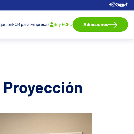
igación
ECR para Empresas
Soy ECR
Admisiones
y Proyección