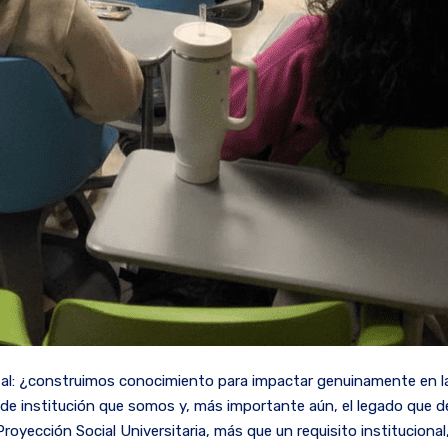
l: ¿construimos conocimiento para impactar genuinamente en la 
ipo de institución que somos y, más importante aún, el legado que
 Proyección Social Universitaria, más que un requisito institucion