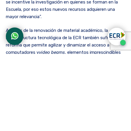
se incentive la investigación en quienes se forman en la
Escuela, por eso estos nuevos recursos adquieren una
mayor relevancia”.
Además de la renovación de material académico, la
infraestructura tecnológica de la ECR también sufrió una
reforma que permite agilizar y dinamizar el acceso a
computadores y
video beams
, elementos imprescindibles
en algunas asignaturas.
Desde la implementación de un servidor virtual que genera
actualizaciones automáticas del sistema operativo, hasta
la compra de 18 computadores para profesores y personal
administrativo, las nuevas herramientas obtenidas en
atención a las necesidades identificadas por el
Departamento de Tecnologías de la Información permiten
que todos los miembros de la comunidad ECR optimicen
sus labores diarias y que “nuestra Institución se mantenga