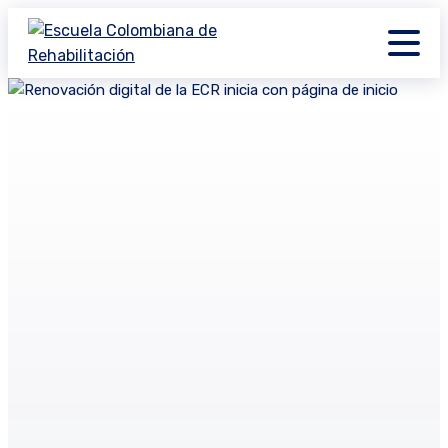
×
×
×
×
×
×
×
×
×
×
×
×
×
×
×
×
×
×
×
×
×