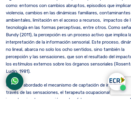
como: entornos con cambios abruptos, episodios que implica
violencia, cambios en las dinámicas familiares, contaminantes
ambientales, limitación en el acceso a recursos, impactos de 
tecnología en las formas perceptivas, entre otros. Como seña
Bundy (2011), la percepción es un proceso activo que implica l
interpretación de la información sensorial. Este proceso, diná
no lineal, abarca no solo los ocho sentidos, sino también la
percepción y las sensaciones, que son el resultado del impact
los estímulos externos sobre los órganos sensoriales (Rosenta
Ludin, 1981).
Una vez abordado el mecanismo de captación de información
través de las sensaciones, el terapeuta ocupacional otorga es
importancia a la percepción, entendida como un proceso ampl
complejo que enmarca la representación simbólica, la unión de
subjetivo y el cuerpo, en esta es posible reconocer propiedad
objetivas de las imágenes físicas exteriores y también, la
intencionalidad, lo intersubjetivo, reflexivo y significativo que