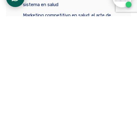
sistema en salud
Marketing competitivo en salud: el arte de
crear valor sostenible para el paciente
Estudiantes de Administración en Salud
fortalecen la inclusión con proyecto de
práctica
Ciencias Transversales
La comunicación que transforma: claves para
la formación integral en la educación superior
Los profesores o la IA: batalla por la
construcción de significados en el salón de
clase
Practical ways to incorporate English into