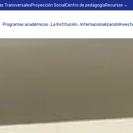
as Transversales
Proyección Social
Centro de pedagogía
Recursos
Programas académicos
La Institución
Internacionalización
Invest