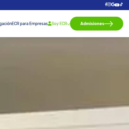
igación
ECR para Empresas
Soy ECR
Admisiones