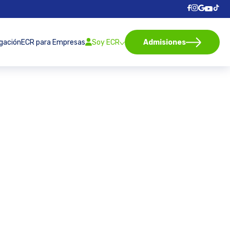
igación
ECR para Empresas
Soy ECR
Admisiones