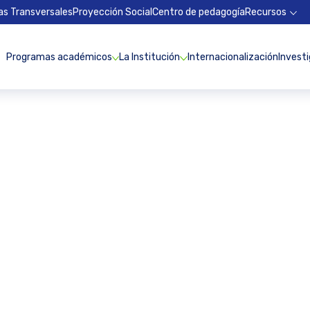
as Transversales
Proyección Social
Centro de pedagogía
Recursos
Programas académicos
La Institución
Internacionalización
Invest