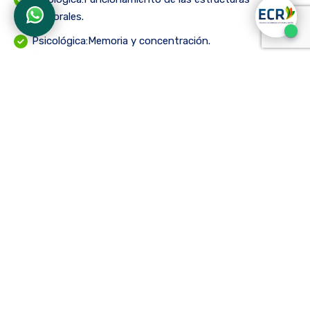
corporales.
Psicológica:Memoria y concentración.
Social y existencial:Creatividad y razonamiento.
Con base en lo anterior, Dropsy desarrolló unahipótesis del
problema de contacto triple. En ella plantea que, las
personas con trastornos mentales, mantienen intacta su
dimensión fisiológica relacionada con el movimiento, sin
embargo; poseen problemas relacionados con:
Problemas de contacto con su cuerpo físico.
Falta de contacto con su realidad y vida psicológica.
Poca relación y contacto con otras personas.
Gracias a estos planteamientos teóricos, podemos hablar
actualmente de aspectos saludables del movimiento,
factores que evalúan los fisioterapeutas analizando: