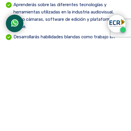
Aprenderás sobre las diferentes tecnologías y
herramientas utilizadas en la industria audiovisual,
como cámaras, software de edición y plataformas
online.
Desarrollarás habilidades blandas como trabajo en
equipo, liderazgo, comunicación efectiva y
pensamiento crítico, esenciales para el éxito en
cualquier campo profesional.
2. Infraestructura de vanguardia:
La ECR cuenta con modernos estudios de grabación,
laboratorios de edición, salas de cine y bibliotecas
especializadas para que puedas desarrollar tus
habilidades prácticas en un entorno profesional.
Tendrás acceso a equipos y software de última
generación para realizar tus proyectos y trabajos