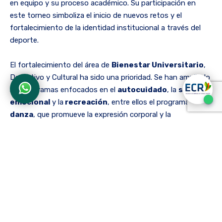
en equipo y su proceso académico. Su participación en
este torneo simboliza el inicio de nuevos retos y el
fortalecimiento de la identidad institucional a través del
deporte.
El fortalecimiento del área de
Bienestar Universitario
,
Deportivo y Cultural ha sido una prioridad. Se han ampliado
los programas enfocados en el
autocuidado
, la
salud
emocional
y la
recreación
, entre ellos el programa de
danza
, que promueve la expresión corporal y la
integración; y «Entrenamiento para Todos», una
propuesta que busca ofrecer espacios de actividad física
inclusivos y adaptados a los diferentes niveles y
necesidades de la comunidad educativa.
Estas acciones son reflejo de una apuesta institucional por
formar profesionales integrales, en donde el bienestar
físico y mental juega un papel fundamental. La ECR cree