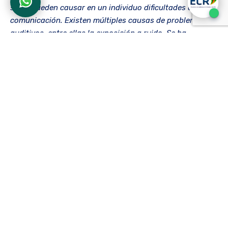
sean, pueden causar en un individuo dificultades en su
comunicación. Existen múltiples causas de problemas
auditivos, entre ellas la exposición a ruido. Se ha
comprobado que cuando una persona se somete a altos
niveles de sonido o ruido por un lapso de tiempo
determinado, las células que se encuentran en su oído
interno se deterioran, causando así, la disminución en su
capacidad auditiva, lo cual es denominado”hipoacusia”.
”
La tecnología ha desarrollado diversos tipos de
reproductores musicales y equipos para el
entretenimiento, que requieren del uso permanente de
audífonos, manejando altas intensidades de sonido y una
frecuencia de exposición de varias horas al día, lo que
presupone una futura generación de sordos prematuros,
resultante del uso inadecuado de la tecnología.
Éste es solo un ejemplo de muchos casos que afectan la