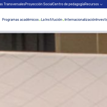
as Transversales
Proyección Social
Centro de pedagogía
Recursos
Programas académicos
La Institución
Internacionalización
Invest