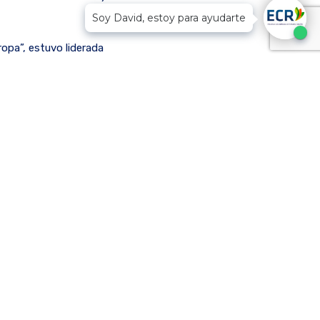
Soy David, estoy para ayudarte
ropa”, estuvo liderada
es por la Universidad
onvirtió en el
reconocimiento de
u entorno.
 encuentro entre
s vínculos en pro de la
nte como el liderazgo
o de la tradición
 carácter y la
odo de hacer ha
edondo, Responsable