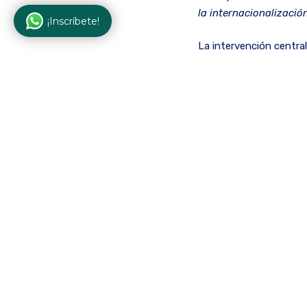
la internacionalización
¡Inscríbete!
La intervención central
por Rafael Monjo Sacri
CEU San Pablo de Madrid
escenario de entendimi
otros, al ser la consec
La Dra. Goe Rojas, Rec
profesionales, académi
excelencia académica 
y el desarrollo del tal
“CEU, como institución
universitaria que nace 
capacidad de cada uno
demostrado tener cons
de Desarrollo Internac