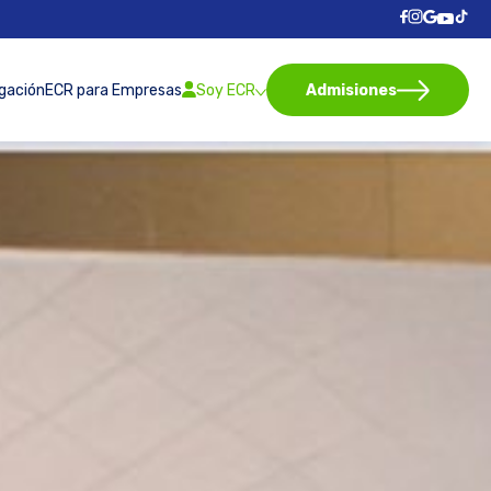
igación
ECR para Empresas
Soy ECR
Admisiones