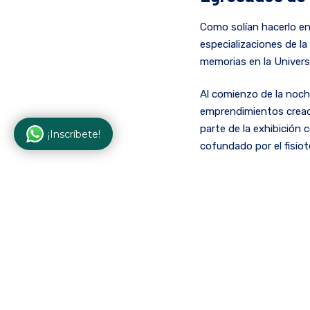
Como solían hacerlo en
especializaciones de l
memorias en la Universi
Al comienzo de la noche
emprendimientos creado
parte de la exhibición 
¡Inscríbete!
cofundado por el fisiot
El ambiente de negocios
la importancia de los e
Terminad
la ECR pondrá en funci
de compilar ofertas de t
A continuación de unas
clasificados por facul