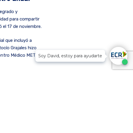
regrado y
idad para compartir
ó el 17 de noviembre.
al que incluyó a
ocío Grajales hizo
Centro Médico MET,
Soy David, estoy para ayudarte
o, directiva que exaltó
a entidad.
ermediación laboral que
jando.com, con el fin
.
n grupos focales
 y dificultades