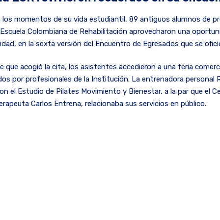
 los momentos de su vida estudiantil, 89 antiguos alumnos de p
a Escuela Colombiana de Rehabilitación aprovecharon una oportun
dad, en la sexta versión del Encuentro de Egresados que se ofici
 que acogió la cita, los asistentes accedieron a una feria comerci
s por profesionales de la Institución. La entrenadora personal R
con el Estudio de Pilates Movimiento y Bienestar, a la par que el 
erapeuta Carlos Entrena, relacionaba sus servicios en público.
 fue relevado por la bienvenida de la rectora Clara Patricia Girald
gresados en las metas de mejora y los planes de acreditación de l
o su saludo introductorio, se dio a conocer la herramienta de int
onamiento desde 2017, en sociedad con la bolsa de empleo Traba
rabajo exclusivas y afines a los perfiles de las carreras que brinda
 breves palabras pronunciadas por Carlos Entrena, se dispusiero
tades, en los que voceros de cada profesión manifestaron ventajas