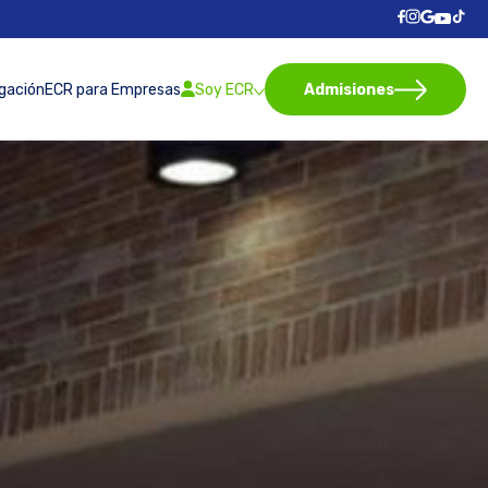
igación
ECR para Empresas
Soy ECR
Admisiones