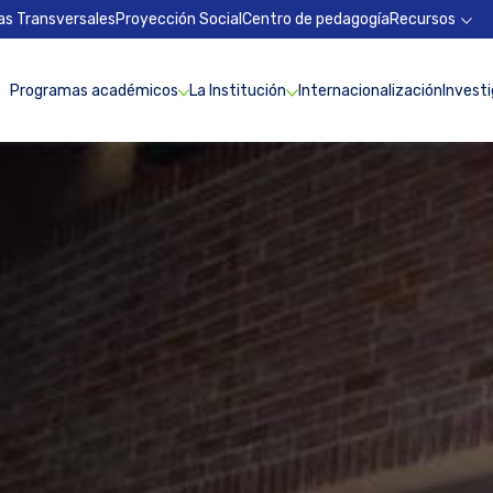
as Transversales
Proyección Social
Centro de pedagogía
Recursos
Programas académicos
La Institución
Internacionalización
Invest