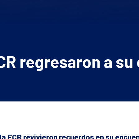
CR regresaron a su
la ECR revivieron recuerdos en su encuen