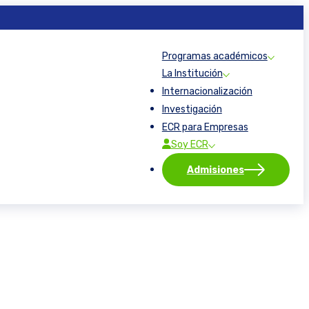
×
×
×
×
×
×
×
×
×
×
×
×
×
×
×
×
×
×
×
×
×
Programas académicos
La Institución
Internacionalización
Investigación
ECR para Empresas
Soy ECR
Admisiones