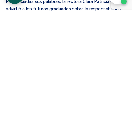
Pronunciadas sus palabras, la rectora Clara Patricia Giraldo
advirtió a los futuros graduados sobre la responsabilidad
ética y disciplinar que asumirán, además de instarlos a
honrar los valores morales de la Universidad en el plano
laboral.
Las intervenciones posteriores correspondieron a la
docente Yeimi Marcela Morera y a Vivian Paola Jiménez,
invitada estudiantil de octavo semestre. Respectivamente,
los discursos abarcaron la utilidad del entrante período de
aprendizaje para acercarse a la realidad social y la
necesidad de dignificar el título profesional, a partir de la
prestación de una atención destacada por su humanidad.
Al cierre del acto, el deber aceptado por los asistentes se
formalizó con la entrega colectiva de escudos, símbolo
material de los deseos positivos que la Universidad reitera
a sus representantes. ¡Éxitos!