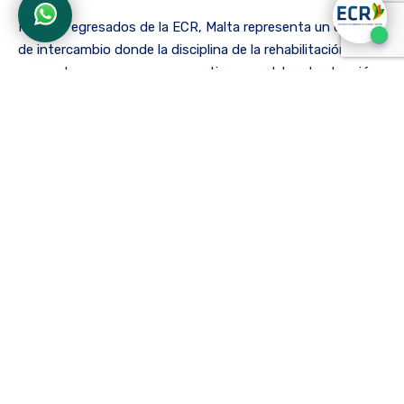
Para los egresados de la ECR, Malta representa un espacio
de intercambio donde la disciplina de la rehabilitación se
encuentra con nuevas perspectivas, modelos de atención
y realidades sociales. Es, en esencia, un lugar donde se
tienden puentes entre la formación recibida en Colombia y
las prácticas que se viven en el contexto europeo.
La apertura de esta primera movilidad internacional
despertó un notable interés en la comunidad de
egresados. En total, 11 profesionales provenientes de los
programas de Fonoaudiología, Fisioterapia, Audiología y
Ergonomíarespondieron a la convocatoria.
Cada postulación fue mucho más que un trámite
administrativo: representó la ilusión de quienes ven en
estas iniciativas una oportunidad para crecer, aprender y
seguir llevando con orgullo la identidad de la ECR a otros