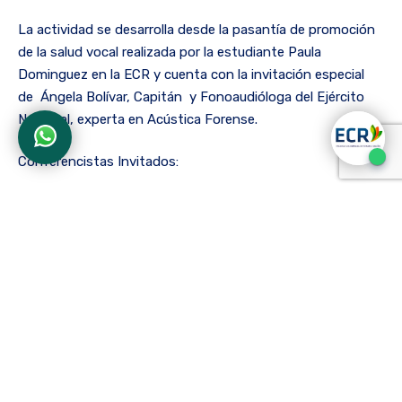
La actividad se desarrolla desde la pasantía de promoción
de la salud vocal realizada por la estudiante Paula
Dominguez en la ECR y cuenta con la invitación especial
de
Ángela Bolívar, Capitán y Fonoaudióloga del Ejército
Nacional, experta en Acústica Forense.
Conferencistas Invitados:
Flga. Martha Janeth Peña. Conferencia: Voz Profesional
Flga. Lena Trujillo. Conferencia: Calentamiento y
enfriamiento vocal fisiológico.
Flga. Angela Bolivar. Conferencia: Análisis Acústico Forense
La entrada
La ECR celebra el Día Internacional de la Voz
se
publicó primero en
ECR | Escuela Colombiana de
Rehabilitación
.