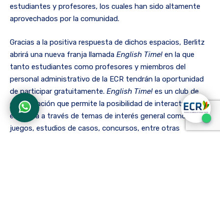
estudiantes y profesores, los cuales han sido altamente
aprovechados por la comunidad.
Gracias a la positiva respuesta de dichos espacios, Berlitz
abrirá una nueva franja llamada
English Time!
en la que
tanto estudiantes como profesores y miembros del
personal administrativo de la ECR tendrán la oportunidad
de participar gratuitamente.
English Time!
es un club de
conversación que permite la posibilidad de interactuar con
el idioma a través de temas de interés general como
juegos, estudios de casos, concursos, entre otras
actividades que continuarán haciendo del inglés y de
Berlitz grandes aliados de la comunidad ECR. Se realizarán
un total de 8 sesiones que se llevarán a cabo todos los
miércoles de 10:00 a.m. a 11:00 a.m.
Para hacer parte del club de conversación, el cual tendrá su
primera sesión el próximo
13 de febrero
, los interesados