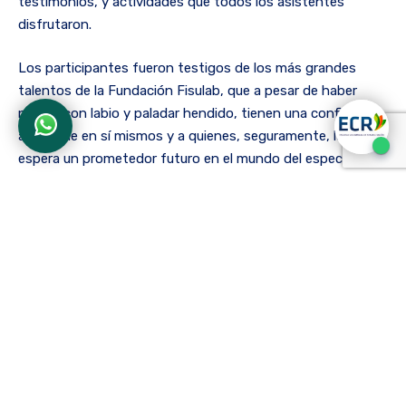
testimonios, y actividades que todos los asistentes
disfrutaron.
Los participantes fueron testigos de los más grandes
talentos de la Fundación Fisulab, que a pesar de haber
nacido con labio y paladar hendido, tienen una confianza
admirable en sí mismos y a quienes, seguramente, les
espera un prometedor futuro en el mundo del espectáculo.
La Facultad de Fonoaudiología de la Escuela Colombiana
de Rehabilitación y la Fundación Fisulab continúan
estrechando sus lazos de colaboración a través de
acciones de cooperación como esta, de modo que espera
continuar fortaleciendo su relación en el futuro.
La entrada
Festival de la Sonrisa de Fisulab se llevó a cabo
en la ECR
se publicó primero en
ECR | Escuela Colombiana
de Rehabilitación
.