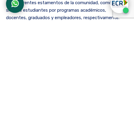
con diferentes estamentos de la comunidad, como han
sido los estudiantes por programas académicos,
docentes, graduados y empleadores, respectivamente.
Es de destacar la acogida que ha logrado el proceso
liderado desde la Rectoría, gracias a la interacción que se
ha dado entre las directivas de la ECR y los integrantes de
la comunidad universitaria, quienes participan activamente
de las diferentes actividades convocadas por la Institución
para alcanzar el máximo reconocimiento a la excelencia de
sus programas de Fonoaudiología, Fisioterapia y Terapia
Ocupacional.
Finalmente, la Rectoría hace un llamado a la comunidad
universitaria a vivir el proceso de acreditación de los
programas de pregrado con la mejor disposición y con el
compromiso que se requiere para alcanzar la excelencia en
los procesos académicos y administrativos de la