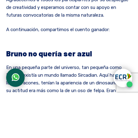
de creatividad y esperamos contar con su apoyo en
futuras convocatorias de la misma naturaleza.
A continuación, compartimos el cuento ganador:
Bruno no quería ser azul
En una pequeña parte del universo, tan pequeña como
Plutón, existía un mundo llamado Sircadian. Aquí habitaban
los Sirdracones, tenían la apariencia de un dinosaurio, pero
su actitud era más como la de un oso de felpa. Eran
grandes y de ojos verdes, su piel era escamosa pero suave
y su color de piel era rojo rubí. En un hermoso castillo de
este maravilloso lugar vivían el Rey Asgan y la Reina
Balterina, ellos estaban en la espera de su primer sirdracon
bebé.