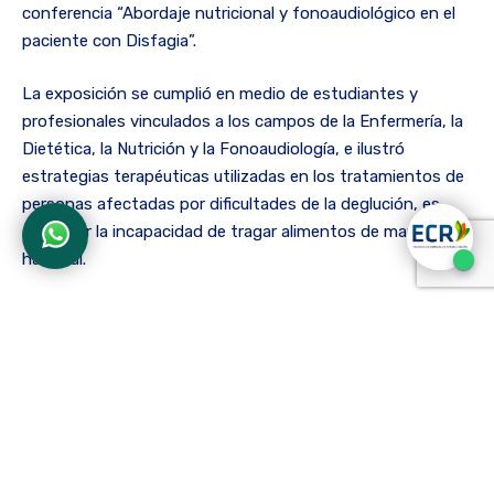
conferencia “Abordaje nutricional y fonoaudiológico en el
paciente con Disfagia”.
La exposición se cumplió en medio de estudiantes y
profesionales vinculados a los campos de la Enfermería, la
Dietética, la Nutrición y la Fonoaudiología, e ilustró
estrategias terapéuticas utilizadas en los tratamientos de
personas afectadas por dificultades de la deglución, es
decir, por la incapacidad de tragar alimentos de manera
habitual.
A la presencia de la participante de la Institución se sumó
la asistencia de Jyna María Cantor, dietista invitada que
entregó su propia perspectiva acerca del tema. Las dos
expertas volverán a encontrarse el próximo 31 de marzo en
Cartagena, en el siguiente espacio de análisis disciplinar
que ASOFONO ofrecerá en conjunto con la Universidad de
San Buenaventura.