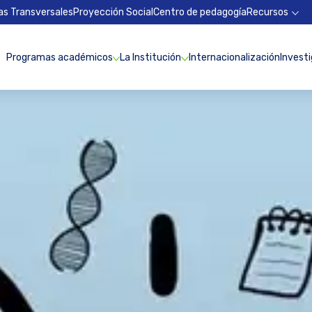
as Transversales
Proyección Social
Centro de pedagogía
Recursos
Programas académicos
La Institución
Internacionalización
Invest