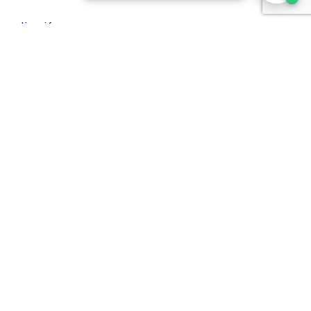
investigación que se
arrollará un congreso
al 28 de agosto de
s avances
.co
.
Siguiente:
ECR participó en Feria de Investigación en Salud 2021