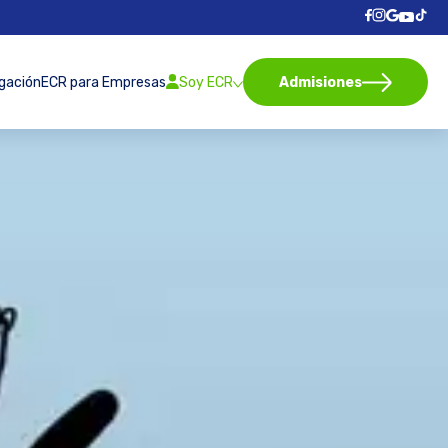
igación
ECR para Empresas
Soy ECR
Admisiones