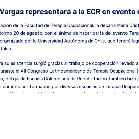
 Vargas representará a la ECR en evento 
ión de la Facultad de Terapia Ocupacional, la decana María Cristi
róximo 28 de agosto, con el ánimo de hacer parte del evento Tera
organizado por la Universidad Autónoma de Chile, que tendrá lug
Talca.
a su asistencia surgió gracias al trabajo de cooperación llevado a
 durante el XII Congreso Latinoamericano de Terapia Ocupacional 
, del que la Escuela Colombiana de Rehabilitación también hizo pa
de comités conformados por diversas escuelas de Terapia Ocupac
ratar diferentes problemáticas y perspectivas de la profesión en la
s, tanto la ECR como la Universidad Autónoma de Chile concurri
abordando la temática de la evaluación de programas de formació
to inicial y trabajo grupal, la Universidad Autónoma de Chile exten
ipar en el evento organizado por la Facultad de Ciencias de la Sal