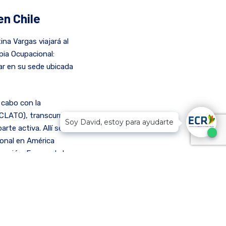
en Chile
na Vargas viajará al
pia Ocupacional:
ar en su sede ubicada
 cabo con la
(CLATO), transcurrido
Soy David, estoy para ayudarte
rte activa. Allí se
ional en América
 región. En una de las
eron con más actores
n.
dió una invitación a la
ud de dicha entidad