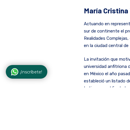
María Cristina
Actuando en representac
sur de continente el p
Realidades Complejas, 
en la ciudad central de 
La invitación que motiv
universidad anfitriona
¡Inscríbete!
en México el año pasado
estableció un listado 
Latina, con el fin de t
comisiones organizada
del ámbito educativo, 
A partir de este contac
Institución para partic