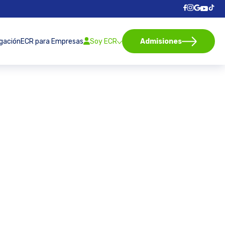
igación
ECR para Empresas
Soy ECR
Admisiones