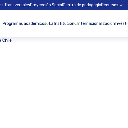
as Transversales
Proyección Social
Centro de pedagogía
Recursos
Programas académicos
La Institución
Internacionalización
Invest