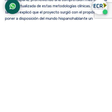
y contextualizada de estas metodologías clínicas. Berit
Ianssen explicó que el proyecto surgió con el propósito de
poner a disposición del mundo hispanohablante un
conocimiento especializado con alto potencial para la
práctica clínica. Además, resaltó el trabajo realizado para
gestionar los permisos con la autora Berit Heir Bunkan y la
decisión de ofrecer el material en acceso abierto para
favorecer su uso académico y formativo.
Por su parte, Giuseppe Daverio destacó el valor científico
del instrumento CBE/ROBE como una herramienta
psicométrica que permite transformar la observación
clínica en datos cuantificables, aportando al
fortalecimiento de la fisioterapia psicomotora noruega y a
su proyección internacional. Ambos líderes coincidieron en
la importancia de que este conocimiento sea aplicado de
manera rigurosa, acompañado de procesos de formación
práctica e integral. Uno de los temas centrales del webinar