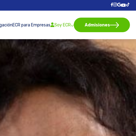
igación
ECR para Empresas
Soy ECR
Admisiones