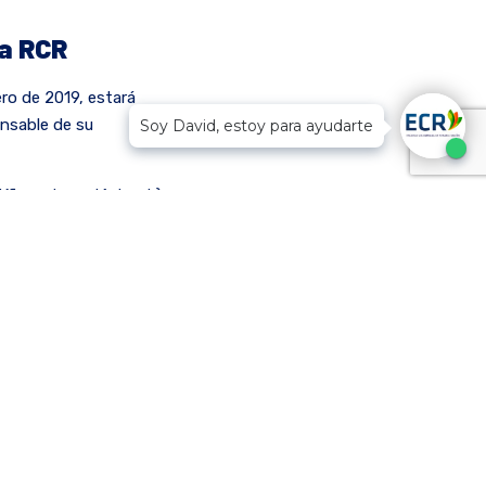
la RCR
nero de 2019, estará
onsable de su
Soy David, estoy para ayudarte
fica y tecnológica, b)
os (artículos cortos de
señas de libros y
s y el proceso de