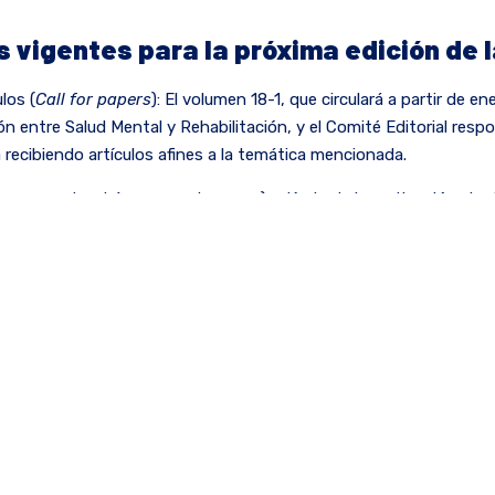
 vigentes para la próxima edición de 
los (
Call for papers
): El volumen 18-1, que circulará a partir de e
ión entre Salud Mental y Rehabilitación, y el Comité Editorial resp
 recibiendo artículos afines a la temática mencionada.
 que se tendrán en cuenta son: a) artículo de investigación cientí
 artículo de reflexión, d) reporte de caso y e) otros tipos de artícul
 investigación, teóricos, metodológicos, comentarios, réplicas, re
ción de cada tipo de artículo, las instrucciones dirigidas a autore
en la Revista, ingrese al siguiente enlace:
ecr.edu.co/index.php/RCR/about/submissions#authorGuidelines
.