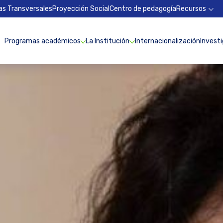
as Transversales
Proyección Social
Centro de pedagogía
Recursos
Programas académicos
La Institución
Internacionalización
Invest