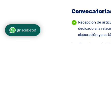
Convocatorias
Recepción de artícu
dedicado a la relac
¡Inscríbete!
elaboración ya está
Los tipos de contenidos
artículo de revisión, c)
resultados parciales de
obituarios).
Para conocer la descrip
registro de postulación 
https://revistas.www.