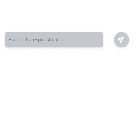
entidades.
El ciclo lectivo apenas acabado se llevó a cabo con
estudiantes inscritos de Cundinamarca, Santander, Valle
del Cauca, Norte de Santander y Perú, cuyas expectativas
de aprendizaje se buscaron satisfacer con la composición
de un cuerpo docente interdisciplinar, al igual que con
sesiones prácticas que facilitaron la asimilación de los
módulos enseñados.
La siguiente edición del programa se ha proyectado para el
2017, con la finalidad de sostener su periodicidad y
responder a la demanda creciente por personal instruido
en la fisiología del ejercicio.
La entrada
Participantes de Rehabilitación Deportiva,
titulados en acto de cierre
se publicó primero en
ECR |
Escuela Colombiana de Rehabilitación
.