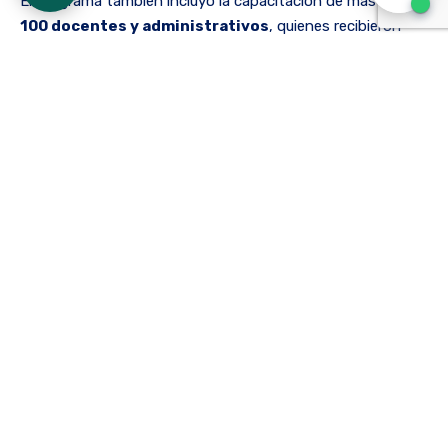
El programa también incluyó la capacitación de más de
100 docentes y administrativos
, quienes recibieron
formación especializada en el uso avanzado de Moodle, la
plataforma educativa de la institución. Asimismo, se
abordaron técnicas para realizar búsquedas web efectivas,
facilitando la gestión y el acceso a recursos informativos
clave para su labor diaria.
Este proyecto formativo refleja el compromiso de la
Jefatura de Educación Virtual con la mejora continua de
las competencias digitales de nuestra comunidad
educativa. Al implementar estas acciones, se busca no
solo optimizar la experiencia de aprendizaje, sino también
contribuir al desarrollo profesional de quienes forman parte
de nuestra institución.
Con el cierre de esta ruta, la Jefatura se prepara para
seguir innovando en 2025, garantizando que estudiantes,
profesores y administrativos estén equipados para