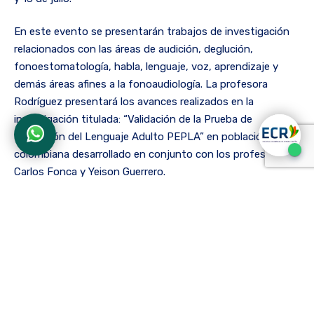
En este evento se presentarán trabajos de investigación
relacionados con las áreas de audición, deglución,
fonoestomatología, habla, lenguaje, voz, aprendizaje y
demás áreas afines a la fonoaudiología. La profesora
Rodríguez presentará los avances realizados en la
investigación titulada: “Validación de la Prueba de
Evaluación del Lenguaje Adulto PEPLA” en población
colombiana desarrollado en conjunto con los profesores
Carlos Fonca y Yeison Guerrero.
La participación de la profesora Cristina se dio tras una
rigurosa selección de trabajos por parte de los
organizadores del evento quienes revisaron ponencias
provenientes de toda América Latina y favorece la
visibilización de las acciones investigativas desarrolladas
por la facultad.