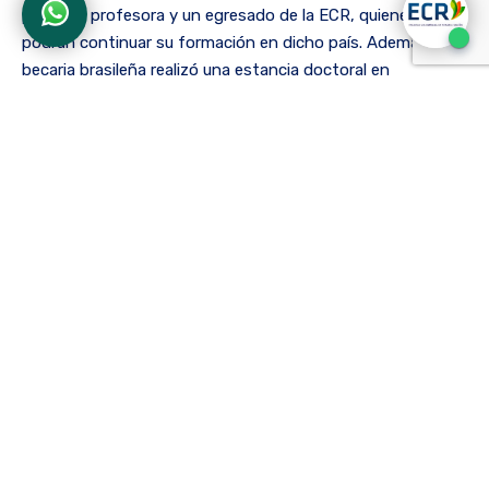
para una profesora y un egresado de la ECR, quienes
podrán continuar su formación en dicho país. Además, una
becaria brasileña realizó una estancia doctoral en
Colombia, fortaleciendo el vínculo académico entre ambas
instituciones y compartiendo valiosos conocimientos con
la comunidad académica.
En el caso de México, la ECR se ha vinculado al Programa
Delfín, que promueve estancias de investigación durante el
periodo intersemestral. Este programa ha permitido a los
estudiantes y profesores de la institución realizar
investigaciones en conjunto con sus pares mexicanos,
fomentando la cooperación académica internacional. La
diversidad cultural y el conocimiento de las realidades
académicas y sociales de Brasil y México han sido parte
fundamental de estas experiencias, brindando a los
estudiantes una perspectiva más amplia de su campo de
estudio.