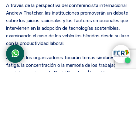
A través de la perspectiva del conferencista internacional
Andrew Thatcher, las instituciones promoverán un debate
sobre los juicios racionales y los factores emocionales que
intervienen en la adopción de tecnologías sostenibles,
examinando el caso de los vehículos híbridos desde su lazo
con la productividad laboral.
A su vez, los organizadores tocarán temas similares a la
fatiga, la concentración o la memoria de los trabajadores
con intervenciones de David Puentes, Álvaro Herrera y
Ximena Pérez, ponentes colombianos a los que la docente
de la ECR y terapeuta ocupacional Sandra Ruiz
acompañará en un panel acerca de las proyecciones de la
Ergonomía Cognitiva.
La asistencia al espacio académico tiene un costo de
$100.000 para el público general, o un valor de $70.000
para estudiantes, egresados de la Institución Universitaria