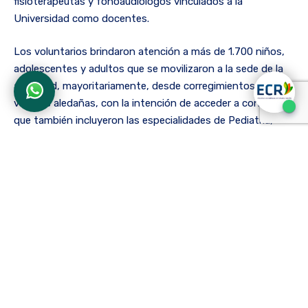
fisioterapeutas y fonoaudiólogos vinculados a la
Universidad como docentes.
Los voluntarios brindaron atención a más de 1.700 niños,
adolescentes y adultos que se movilizaron a la sede de la
actividad, mayoritariamente, desde corregimientos y
veredas aledañas, con la intención de acceder a consultas
que también incluyeron las especialidades de Pediatría,
Geriatría, Odontología, Optometría, Nutrición, Psicología,
Veterinaria, Farmacia y Medicina General.
Mientras los habitantes de Nilo esperaban su turno y
recibían atención, el Circo Militar de la Quinta División del
Ejército Nacional se encargó de ofrecer un espectáculo
protagonizado por malabaristas, payasos, recreadores y
cantantes que amenizaron la experiencia de todos los
usuarios presentes, sin importar su edad y diferencia
generacional.